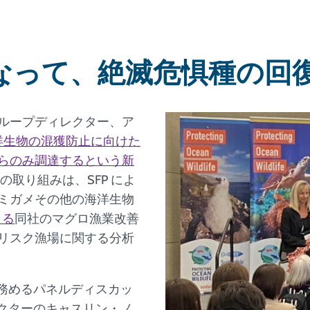
なって、絶滅危惧種の回
ループディレクター、ア
洋生物の混獲防止に向けた
らのみ調達するという新
の取り組みは、SFP によ
ミガメその他の海洋生物
による
同社のマグロ漁業改善
リスク漁場に関する分析
を務めるパネルディスカッ
レクターのキャスリン・ノ