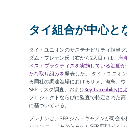
タイ組合が中心と
タイ・ユニオンのサステナビリティ担当グ
ダム・ブレナン氏（右から2人目）は、
海
ベストプラクティスを実施している漁船か
たな取り組みを
発表した。 タイ・ユニオン
る同社の調達漁場におけるサメ、海鳥、ウ
SFP リスク調査、および
Key Traceability
プロジェクトならびに監査で特定された高
に基づいている。
ブレナンは、SFP ジム・キャノンが司会
ションに、（右から左へ）SFP 部門ディ