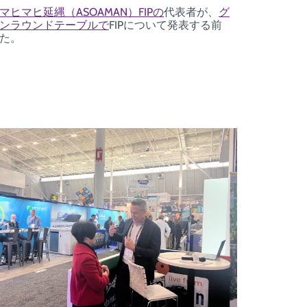
ヒマヒ延縄（ASOAMAN）FIPの
代表者が、
グ
ンラウンドテーブルで
FIPについて発表する前
た。