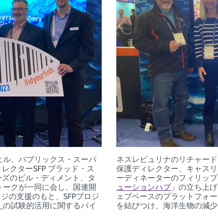
ヒル、パブリックス・スーパ
ネスレピュリナのリチャード
レクターSFP ブラッド・ス
保護ディレクター、キャスリ
フーズのビル・ディメント、タ
ーディネーターのフィリップ
トークが一同に会し、国連開
ューションハブ
」の立ち上げ
ジの支援のもと、SFPプロジ
ェブベースのプラットフォー
」
の試験的活用に関するパイ
を結びつけ、海洋生物の減少