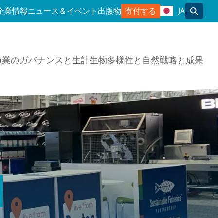
JA
企業情報
ニュース＆イベント
出版物
寄付する
トグル
漁業のガバナンスと生計
生物多様性と自然
戦略と成果
メ