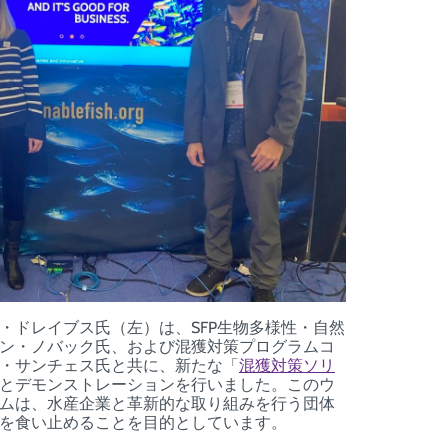
・ドレイブス氏（左）は、SFP生物多様性・自然
ン・ノバック氏、および混獲対策プログラムコ
・サンチェス氏と共に、新たな「
混獲対策ソリ
とデモンストレーションを行いました。このウ
ムは、水産企業と革新的な取り組みを行う団体
を食い止めることを目的としています。