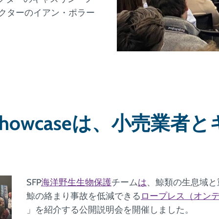
クターのイアン・ポラー
tions Showcaseは、小
SFP
海洋野生生物保護
チーム
は
、鯨類の生息域と
鯨の絡まり事故を低減できる
ロープレス（オン
」を紹介する公開説明会を開催しました。