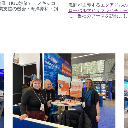
業（IUU漁業）・メキシコ
漁師が主導する
エクアドルのマ
漁業支援の機会・海洋原料・飼
ローバルマヒサプライチェー
に、当社のブースを訪れまし