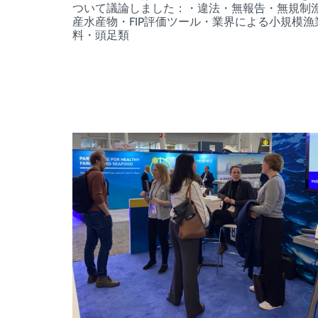
ついて議論しました：・違法・無報告・無規制漁
産水産物・FIP評価ツール・業界による小規模
料・頭足類