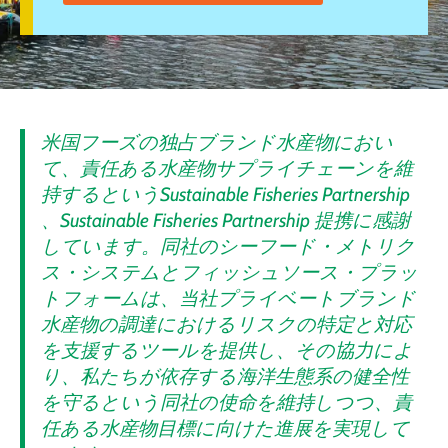
米国フーズの独占ブランド水産物におい
て、責任ある水産物サプライチェーンを維
持するというSustainable Fisheries Partnership
、Sustainable Fisheries Partnership 提携に感謝
しています。同社のシーフード・メトリク
ス・システムとフィッシュソース・プラッ
トフォームは、当社プライベートブランド
水産物の調達におけるリスクの特定と対応
を支援するツールを提供し、その協力によ
り、私たちが依存する海洋生態系の健全性
を守るという同社の使命を維持しつつ、責
任ある水産物目標に向けた進展を実現して