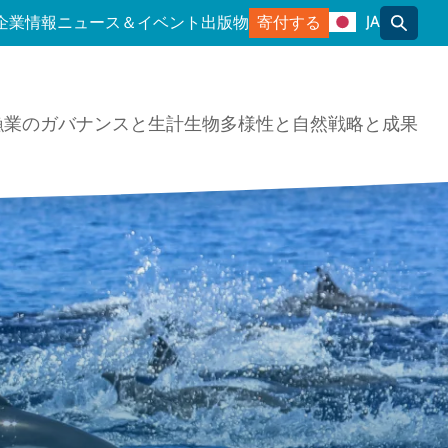
JA
企業情報
ニュース＆イベント
出版物
寄付する
トグル
漁業のガバナンスと生計
生物多様性と自然
戦略と成果