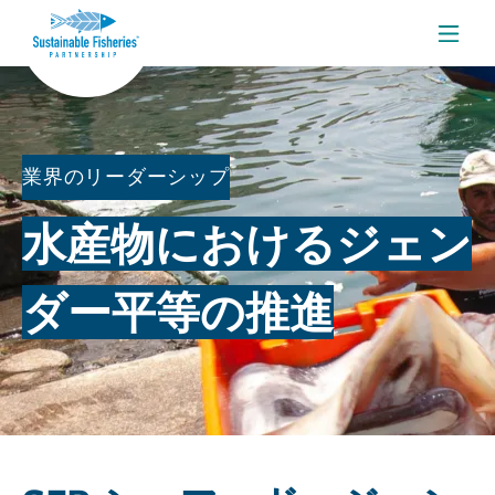
メニ
業界のリーダーシップ
水産物におけるジェン
ダー平等の推進