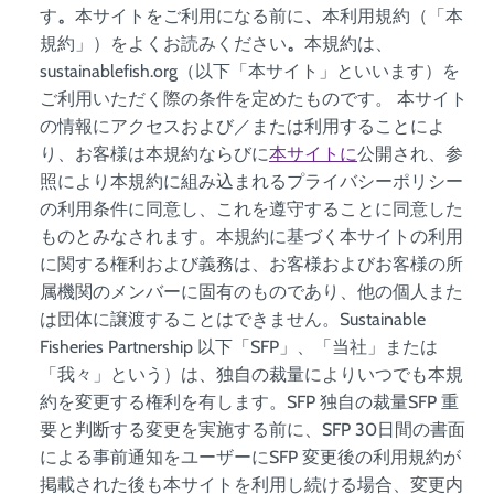
す
。
本サイトをご利用になる前に
、
本利用規約（「本
規約」）をよくお読みください
。
本規約は、
sustainablefish.org（以下「本サイト」といいます）を
ご利用いただく際の条件を定めたものです。 本サイト
の情報にアクセスおよび／または利用することによ
り、お客様は本規約ならびに
本サイトに
公開され、参
照により本規約に組み込まれるプライバシーポリシー
の利用条件に同意し、これを遵守することに同意した
ものとみなされます。本規約に基づく本サイトの利用
に関する権利および義務は、お客様およびお客様の所
属機関のメンバーに固有のものであり、他の個人また
は団体に譲渡することはできません。Sustainable
Fisheries Partnership 以下「SFP」、「当社」または
「我々」という）は、独自の裁量によりいつでも本規
約を変更する権利を有します。SFP 独自の裁量SFP 重
要と判断する変更を実施する前に、SFP 30日間の書面
による事前通知をユーザーにSFP 変更後の利用規約が
掲載された後も本サイトを利用し続ける場合、変更内