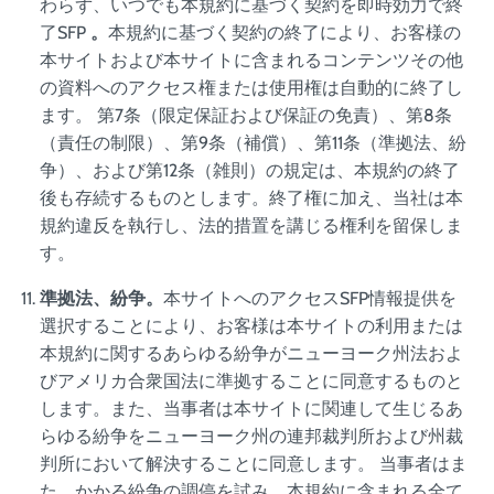
わらず、いつでも本規約に基づく契約を即時効力で終
了SFP
。
本規約に基づく契約の終了により、お客様の
本サイトおよび本サイトに含まれるコンテンツその他
の資料へのアクセス権または使用権は自動的に終了し
ます。 第7条（限定保証および保証の免責）、第8条
（責任の制限）、第9条（補償）、第11条（準拠法、紛
争）、および第12条（雑則）の規定は、本規約の終了
後も存続するものとします。終了権に加え、当社は本
規約違反を執行し、法的措置を講じる権利を留保しま
す。
準拠法、紛争。
本サイトへのアクセスSFP情報提供を
選択することにより、お客様は本サイトの利用または
本規約に関するあらゆる紛争がニューヨーク州法およ
びアメリカ合衆国法に準拠することに同意するものと
します。また、当事者は本サイトに関連して生じるあ
らゆる紛争をニューヨーク州の連邦裁判所および州裁
判所において解決することに同意します。 当事者はま
た、かかる紛争の調停を試み、本規約に含まれる全て