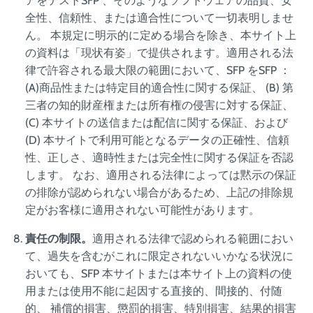
アをテストSFP 、そのようなソフトウェアの品質、安
全性、信頼性、または適合性について一切表明しませ
ん。 本規定に明示的に定める場合を除き、本サイト上
の資料は「現状有姿」で提供されます。適用される法
律で許容される最大限の範囲において、SFP をSFP ：
(A)商品性または特定目的適合性に関する保証、 (B) 第
三者の知的財産権または所有権の侵害に対する保証、
(C) 本サイトの送信または配信に関する保証、および
(D) 本サイトで利用可能となるデータの正確性、信頼
性、正しさ、適時性または完全性に関する保証を否認
します。 なお、適用される法律によっては黙示の保証
の排除が認められない場合があるため、上記の排除規
定がお客様に適用されない可能性があります。
責任の制限。
適用される法律で認められる範囲におい
て、過失を含むがこれに限定されないいかなる状況に
おいても、SFP 本サイトまたは本サイト上の資料の使
用または使用不能に起因する直接的、間接的、付随
的、 補償的損害、懲罰的損害、特別損害、結果的損害