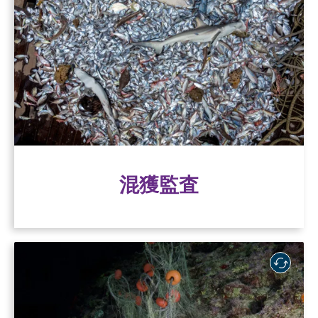
混獲監査
SFP監査SFP、小売業者の水産物調達を評価し、
重大な混獲リスクを特定するとともに、それら
の脅威に対処するために貴社が講じ得る対策を
明らかにします。
混獲監査
混獲監査
ゴーストギアの脅威を減ら
す