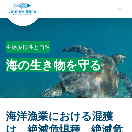
メニ
生物多様性と自然
海の生き物を守る
海洋漁業における混獲
は、絶滅危惧種、絶滅危