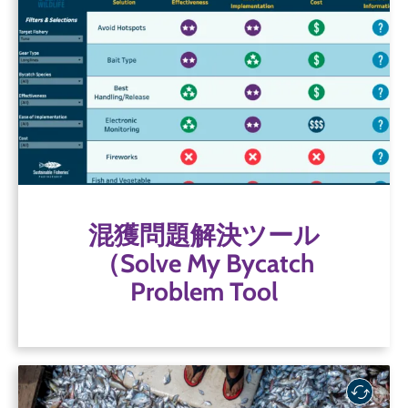
混獲問題解決ツール
（Solve My Bycatch
Problem Tool
SFP「混獲問題解決ツール」は、延縄漁業および
かご漁業における混獲対策の発見と評価を支援
します。
混獲問題解決ツール
ツールを見る
（Solve My Bycatch
Problem Tool