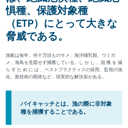
惧種、保護対象種
（ETP）にとって大きな
脅威である。
漁船は毎年、何十万頭ものサメ、海洋哺乳類、ウミガ
メ、海鳥を意図せず捕獲している。し か し 、混 獲 を 減
ら す た め に は 、ベストプラクティスの採用、監視の強
化、新技術の開発など、現実的な解決策がある。
バイキャッチとは、漁の際に非対象
種を捕獲することである。