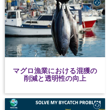
マグロ漁業における混獲の
削減と透明性の向上
延縄漁で捕獲された缶詰や生鮮／冷凍マグロの
購入者は、商業マグロ延縄漁が西中部太平洋の
サメ、ウミガメ、海鳥に与える影響を軽減する
ための行動をとることができる。
マグロ漁業における混獲の
詳細はこちら
削減と透明性の向上