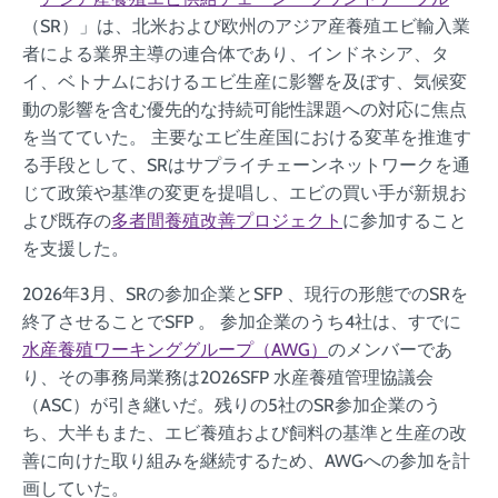
（SR）」は、北米および欧州のアジア産養殖エビ輸入業
者による業界主導の連合体であり、インドネシア、タ
イ、ベトナムにおけるエビ生産に影響を及ぼす、気候変
動の影響を含む優先的な持続可能性課題への対応に焦点
を当てていた。
主要なエビ生産国における変革を推進す
る手段として、SRはサプライチェーンネットワークを通
じて政策や基準の変更を提唱し、エビの買い手が新規お
よび既存の
多者間養殖改善プロジェクト
に参加すること
を支援した。
2026年3月、SRの参加企業とSFP 、現行の形態でのSRを
終了させることでSFP 。 参加企業のうち4社は、すでに
水産養殖ワーキンググループ（AWG）
のメンバーであ
り、その事務局業務は2026SFP 水産養殖管理協議会
（ASC）が引き継いだ。残りの5社のSR参加企業のう
ち、大半もまた、エビ養殖および飼料の基準と生産の改
善に向けた取り組みを継続するため、AWGへの参加を計
画していた。