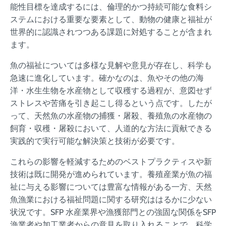
能性目標を達成するには、倫理的かつ持続可能な食料シ
ステムにおける重要な要素として、動物の健康と福祉が
世界的に認識されつつある課題に対処することが含まれ
ます。
魚の福祉については多様な見解や意見が存在し、科学も
急速に進化しています。確かなのは、魚やその他の海
洋・水生生物を水産物として収穫する過程が、意図せず
ストレスや苦痛を引き起こし得るという点です。したが
って、天然魚の水産物の捕獲・屠殺、養殖魚の水産物の
飼育・収穫・屠殺において、人道的な方法に貢献できる
実践的で実行可能な解決策と技術が必要です。
これらの影響を軽減するためのベストプラクティスや新
技術は既に開発が進められています。養殖産業が魚の福
祉に与える影響については豊富な情報がある一方、天然
魚漁業における福祉問題に関する研究ははるかに少ない
状況です。SFP 水産業界や漁獲部門との強固な関係をSFP
漁業者や加工業者からの意見を取り入れることで、科学