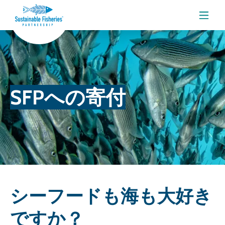
メニ
SFPへの寄付
シーフードも海も大好き
ですか？