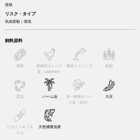
規格
リスク・タイプ
気候変動｜環境
飼料原料
藻類
動物性タンパク
養殖トリミング
穀類
質（LAP/PAP）
昆虫
パーム油
単一細胞タンパ
大豆
ク質（SCP）
ビタミン＆ミネ
天然捕獲漁業
ラル