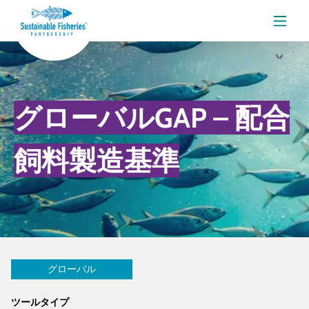
メニ
グローバルGAP – 配合
飼料製造基準
グローバル
ツールタイプ