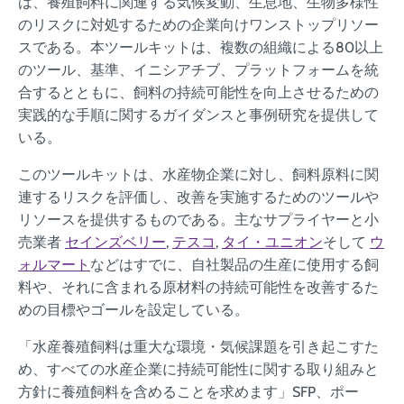
は、養殖飼料に関連する気候変動、生息地、生物多様性
のリスクに対処するための企業向けワンストップリソー
スである。本ツールキットは、複数の組織による80以上
のツール、基準、イニシアチブ、プラットフォームを統
合するとともに、飼料の持続可能性を向上させるための
実践的な手順に関するガイダンスと事例研究を提供して
いる。
このツールキットは、水産物企業に対し、飼料原料に関
連するリスクを評価し、改善を実施するためのツールや
リソースを提供するものである。主なサプライヤーと小
売業者
セインズベリー
,
テスコ
,
タイ・ユニオン
そして
ウ
ォルマート
などはすでに、自社製品の生産に使用する飼
料や、それに含まれる原材料の持続可能性を改善するた
めの目標やゴールを設定している。
「水産養殖飼料は重大な環境・気候課題を引き起こすた
め、すべての水産企業に持続可能性に関する取り組みと
方針に養殖飼料を含めることを求めます」SFP、ポー