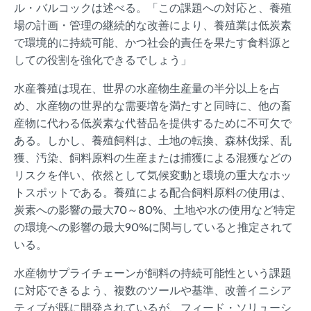
ル・バルコックは述べる。「この課題への対応と、養殖
場の計画・管理の継続的な改善により、養殖業は低炭素
で環境的に持続可能、かつ社会的責任を果たす食料源と
しての役割を強化できるでしょう」
水産養殖は現在、世界の水産物生産量の半分以上を占
め、水産物の世界的な需要増を満たすと同時に、他の畜
産物に代わる低炭素な代替品を提供するために不可欠で
ある。しかし、養殖飼料は、土地の転換、森林伐採、乱
獲、汚染、飼料原料の生産または捕獲による混獲などの
リスクを伴い、依然として気候変動と環境の重大なホッ
トスポットである。養殖による配合飼料原料の使用は、
炭素への影響の最大70～80%、土地や水の使用など特定
の環境への影響の最大90%に関与していると推定されて
いる。
水産物サプライチェーンが飼料の持続可能性という課題
に対応できるよう、複数のツールや基準、改善イニシア
ティブが既に開発されているが、フィード・ソリューシ