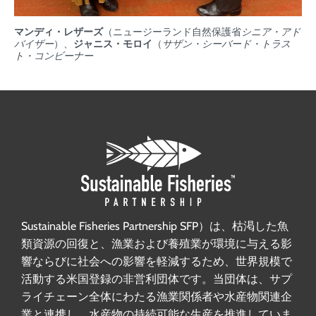
マンディ・レザーズ
（ニュージーランド自然保護省
シニア・アド
バイザー
）、
ジャニス・モロイ
（
サザン・シーバード・トラス
ト・コンビーナー
Sustainable Fisheries Partnership SFP）は、枯渇した魚
類資源の回復と、漁業および養殖業が環境に与える影
響ならびに社会への影響を軽減するため、世界規模で
活動する米国登録の非営利団体です。当団体は、サプ
ライチェーン全体にわたる漁業関係者や水産物関連企
業と連携し、水産物の持続可能な生産を推進していま