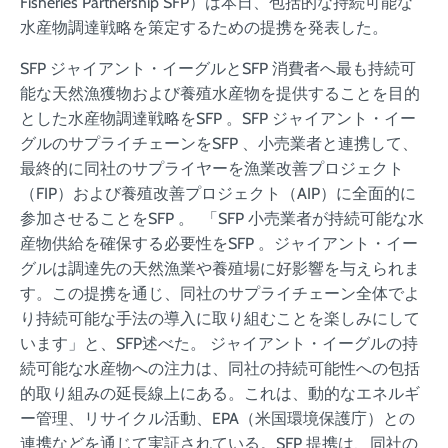
Fisheries Partnership SFP）は本日、包括的な持続可能な
水産物調達戦略を策定するための提携を発表した。
SFP ジャイアント・イーグルとSFP 消費者へ最も持続可
能な天然漁獲物および養殖水産物を提供することを目的
とした水産物調達戦略をSFP 。SFP ジャイアント・イー
グルのサプライチェーンをSFP 、小売業者と連携して、
最終的に同社のサプライヤーを漁業改善プロジェクト
（FIP）および養殖改善プロジェクト（AIP）に全面的に
参加させることをSFP 。 「SFP 小売業者が持続可能な水
産物供給を確保する必要性をSFP 。ジャイアント・イー
グルは調達先の天然漁業や養殖場に好影響を与えられま
す。この提携を通じ、同社のサプライチェーン全体でよ
り持続可能な手法の導入に取り組むことを楽しみにして
います」と、SFP述べた。 ジャイアント・イーグルの持
続可能な水産物への注力は、同社の持続可能性への包括
的取り組みの延長線上にある。これは、動的なエネルギ
ー管理、リサイクル活動、EPA（米国環境保護庁）との
連携などを通じて実証されている。SFP 提携は、同社の