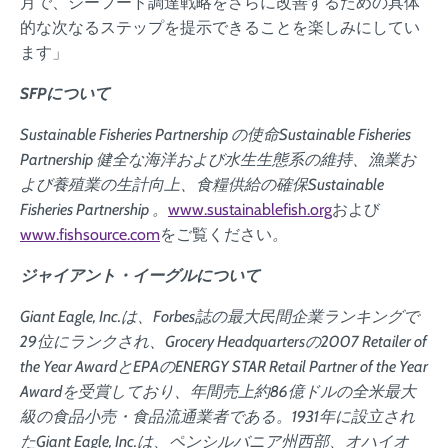
月で、シーフード調達戦略をさらに改善するための具体
的な次なるステップを提示できることを楽しみにしてい
ます」
SFPについて
Sustainable Fisheries Partnership の使命Sustainable Fisheries
Partnership 健全な海洋および水生生態系の維持、漁業お
よび養殖業の生計向上、食糧供給の確保Sustainable
Fisheries Partnership 。
www.sustainablefish.org
および
www.fishsource.com
をご覧ください
。
ジャイアント・イーグルについて
Giant Eagle, Inc.は、Forbes誌の最大民間企業ランキングで
29位にランクされ、Grocery Headquartersの2007 Retailer of
the Year AwardとEPAのENERGY STAR Retail Partner of the Year
Awardを受賞しており、年間売上約86億ドルの全米最大
級の食品小売・食品流通業者である。1931年に設立され
たGiant Eagle, Inc.は、ペンシルバニア州西部、オハイオ