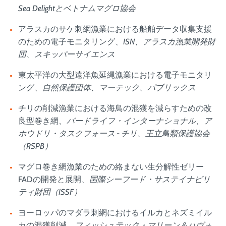
Sea Delightとベトナムマグロ協会
アラスカのサケ刺網漁業における船舶データ収集支援
のための電子モニタリング、
ISN、アラスカ漁業開発財
団、スキッパーサイエンス
東太平洋の大型遠洋魚延縄漁業における電子モニタリ
ング、
自然保護団体、マーテック、パブリックス
チリの削減漁業における海鳥の混獲を減らすための改
良型巻き網、
バードライフ・インターナショナル、ア
ホウドリ・タスクフォース - チリ、王立鳥類保護協会
（RSPB）
マグロ巻き網漁業のための絡まない生分解性ゼリー
FADの開発と展開、
国際シーフード・サステイナビリ
ティ財団（ISSF）
ヨーロッパのマダラ刺網におけるイルカとネズミイル
カの混獲削減、
フィッシュテック・マリーン＆ハヴォ