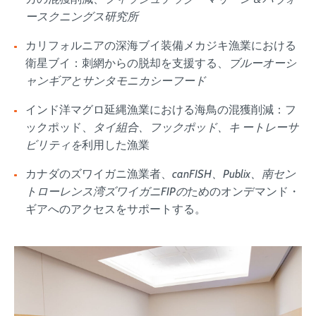
ースクニングス研究所
カリフォルニアの深海ブイ装備メカジキ漁業における
衛星ブイ：刺網からの脱却を支援する、
ブルーオーシ
ャンギアとサンタモニカシーフード
インド洋マグロ延縄漁業における海鳥の混獲削減：フ
ックポッド、
タイ組合、フックポッド、キ ートレーサ
ビリティを
利用した漁業
カナダのズワイガニ漁業者、
canFISH、Publix、南セン
トローレンス湾ズワイガニFIPの
ためのオンデマンド・
ギアへのアクセスをサポートする。