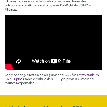
Filipinas
.
BSP es socio colaborador SFPa través de nuestra
colaboración continua con el programa FishRight de USAID en
Filipinas.
Becky Andong, directora de programas del BSP, fue
entrevistada en
CNN Filipinas
sobre el trabajo de la BSP y la primera Cumbre del
Marisco Responsable.