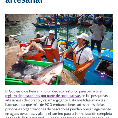
El Gobierno de Perú
emitió un decreto histórico para permitir el
registro de pescadores por parte de cooperativas
en las pesquerías
artesanales de dorado y calamar gigante. Esta medida
elimina las
barreras para que más de 900 embarcaciones artesanales de las
principales organizaciones de pescadores puedan operar legalmente
en aguas peruanas, y
allana el camino para la formalización completa
de toda la flota artesanal
. SFP apoyo técnico y asesoramiento a las