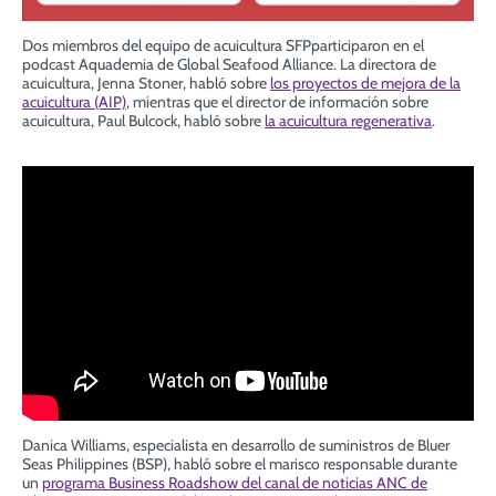
Dos miembros del equipo de acuicultura SFPparticiparon en el
podcast Aquademia de Global Seafood Alliance.
La directora de
acuicultura, Jenna Stoner, habló sobre
los proyectos de mejora de la
acuicultura (AIP)
, mientras que
el director de información sobre
acuicultura, Paul Bulcock, habló sobre
la acuicultura regenerativa
.
Danica Williams, especialista en desarrollo de suministros de Bluer
Seas Philippines (BSP), habló sobre el marisco responsable durante
un
programa Business Roadshow del canal de noticias ANC de