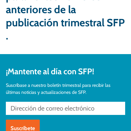
anteriores de la
publicación trimestral SFP
.
¡Mantente al día con SFP!
Suscríbase a nuestro boletín trimestral para recibir las
últimas noticias y actualizaciones de SFP.
Por favor, deje este campo vacío.
Introduzca su dirección de correo electrónico