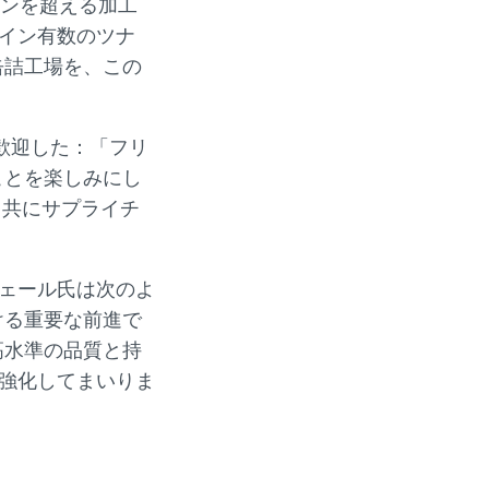
トンを超える加工
ペイン有数のツナ
缶詰工場を、この
を歓迎した：「フリ
ことを楽しみにし
、共にサプライチ
」
ジェール氏は次のよ
ける重要な前進で
高水準の品質と持
層強化してまいりま