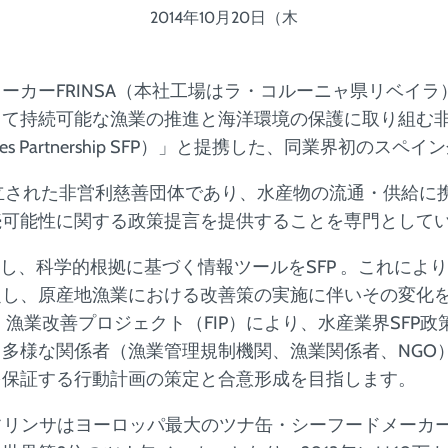
2014年10月20日（木
ーカーFRINSA（本社工場はラ・コルーニャ県リベイ
じて持続可能な漁業の推進と海洋環境の保護に取り組む
Fisheries Partnership SFP）」と提携した、同業界初の
に設立された非営利慈善団体であり、水産物の流通・供給に
続可能性に関する政策提言を提供することを専門として
に対し、科学的根拠に基づく情報ツールをSFP 。これによ
定し、原産地漁業における改善策の実施に伴いその変化
 漁業改善プロジェクト（FIP）により、水産業界SFP
多様な関係者（漁業管理規制機関、漁業関係者、NGO
を保証する行動計画の策定と合意形成を目指します。
フリンサはヨーロッパ最大のツナ缶・シーフードメーカ