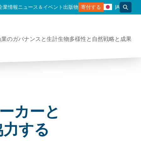
JA
企業情報
ニュース＆イベント
出版物
寄付する
トグル
漁業のガバナンスと生計
生物多様性と自然
戦略と成果
ーカーと
協力する