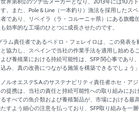
世界第8位のツナ缶メーカーとなり、2013年には10万
。また、Pole & Line（一本釣り）漁法を採用したス
業者であり、リベイラ（ラ・コルーニャ県）にある旗艦
最も効率的な工場のひとつに成長させたのです。
プログラム責任者であるペドロ・フェレイロは、この発表
業と協力し、スペインで当社の作業手法を適用し始める
よび養殖業における持続可能性は、SFP 関心事であり
き込み、真の改善につながる施策を構築できるでしょう
ノルオエステS.A.のサステナビリティ責任者ホセ・ア
この提携は、当社の責任と持続可能性への取り組みにお
するすべての魚介類および養殖製品が、市場における最
たすよう細心の注意を払っており、SFP取り組みを一