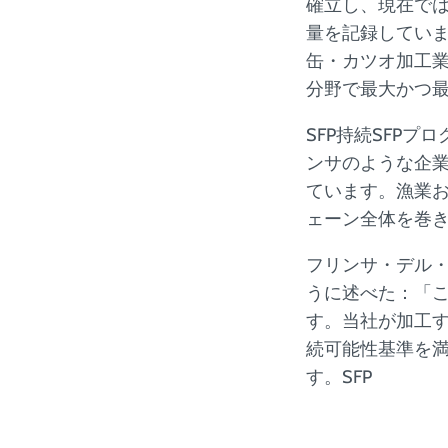
確立し、現在では
量を記録しています
缶・カツオ加工
分野で最大かつ
SFP持続SFP
ンサのような企
ています。漁業お
ェーン全体を巻
フリンサ・デル・
うに述べた：「
す。当社が加工
続可能性基準を満
す。SFP