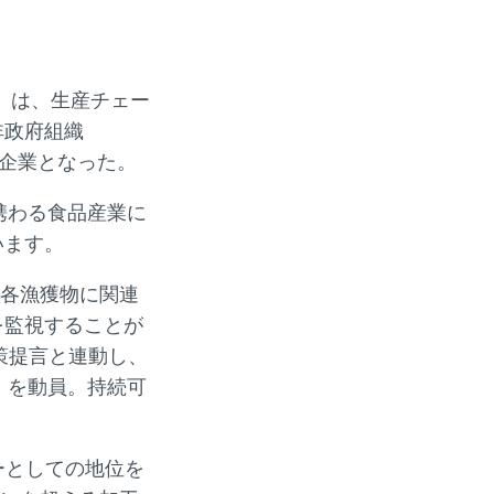
ラ）は、生産チェー
非政府組織
スペイン企業となった。
携わる食品産業に
います。
り各漁獲物に関連
を監視することが
政策提言と連動し、
）を動員。持続可
ーとしての地位を