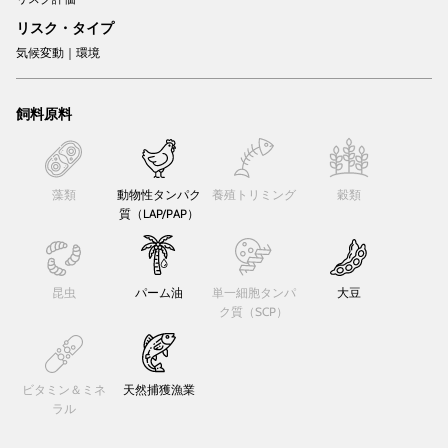
リスク・タイプ
気候変動｜環境
飼料原料
藻類
動物性タンパク
養殖トリミング
穀類
質（LAP/PAP）
昆虫
パーム油
単一細胞タンパ
大豆
ク質（SCP）
ビタミン＆ミネ
天然捕獲漁業
ラル