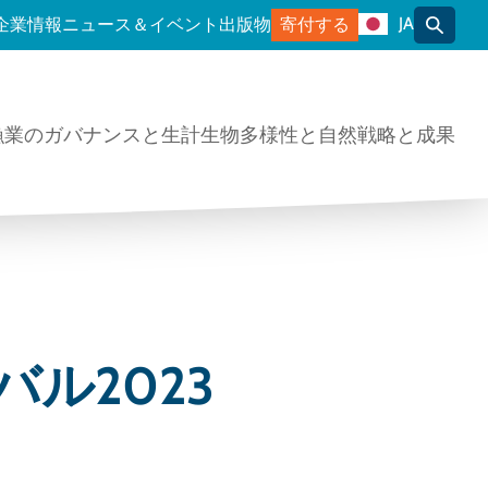
JA
企業情報
ニュース＆イベント
出版物
寄付する
トグル
漁業のガバナンスと生計
生物多様性と自然
戦略と成果
ル2023