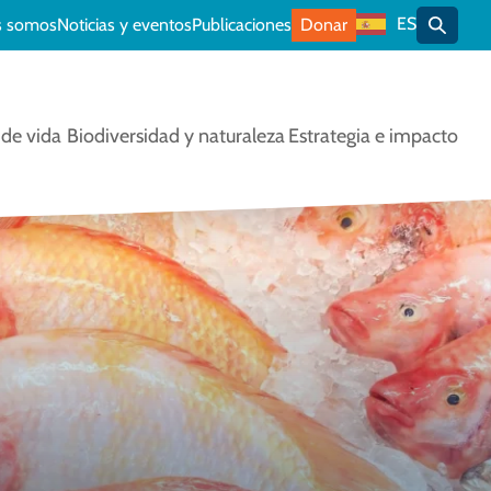
ES
s somos
Noticias y eventos
Publicaciones
Donar
Alterna
de vida
Biodiversidad y naturaleza
Estrategia e impacto