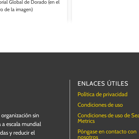
orial Global de Dorado (en el
ro de la imagen)
ENLACES ÚTILES
Política de privacidad
Condiciones de uso
Condiciones de uso de Se
 organización sin
Metrics
 a escala mundial
Póngase en contacto con
as y reducir el
nosotros