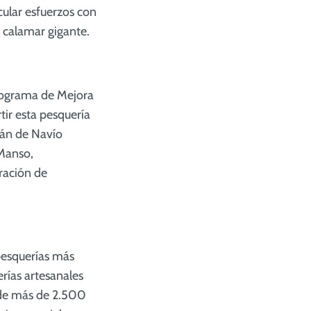
cular esfuerzos con
l calamar gigante.
Programa de Mejora
tir esta pesquería
tán de Navío
 Manso,
ración de
 pesquerías más
rías artesanales
 de más de 2.500