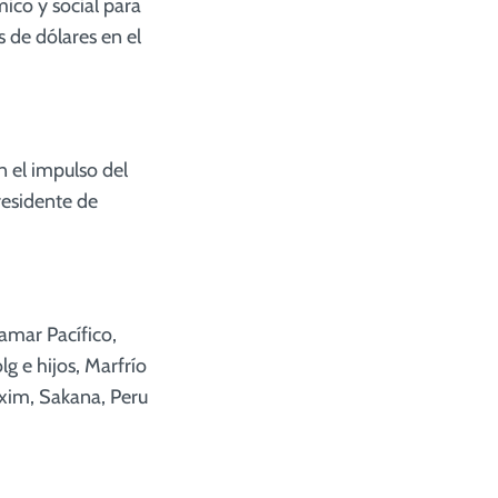
co y social para
s de dólares en el
 el impulso del
residente de
mar Pacífico,
g e hijos, Marfrío
xim, Sakana, Peru