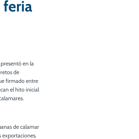
feria
presentó en la
 retos de
fue firmado entre
an el hito inicial
calamares.
uanas de calamar
s exportaciones.