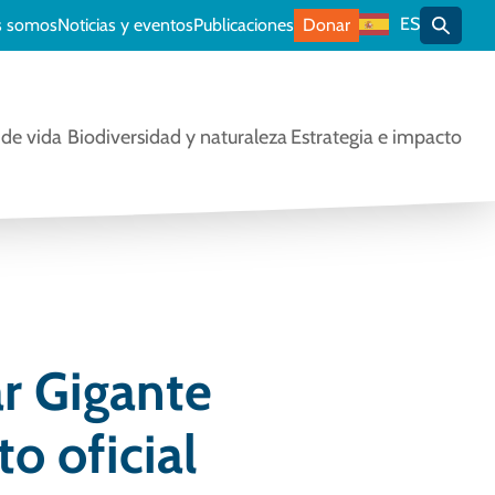
ES
s somos
Noticias y eventos
Publicaciones
Donar
Alterna
de vida
Biodiversidad y naturaleza
Estrategia e impacto
r Gigante
o oficial