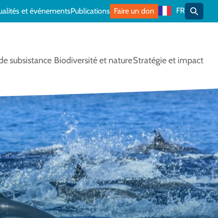
FR
ualités et événements
Publications
Faire un don
Bascule
e subsistance
Biodiversité et nature
Stratégie et impact