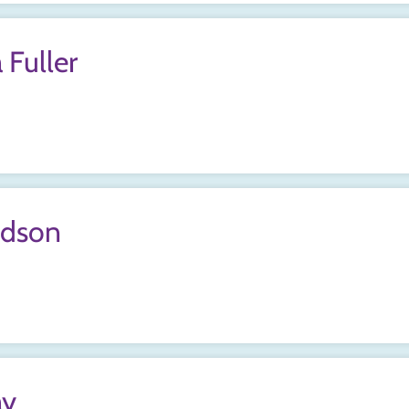
 Fuller
dson
ay