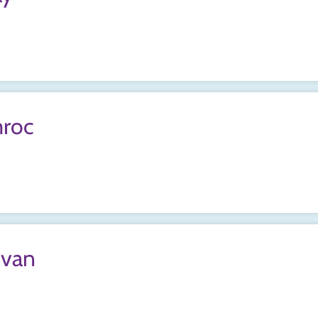
roc
ivan