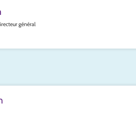
n
directeur général
n