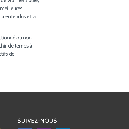
 de vraiment utile,
 meilleures
malentendus et la
ctionné ou non
échir de temps à
tifs de
SUIVEZ-NOUS