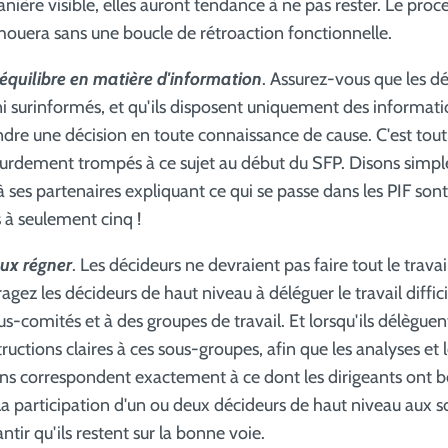
ière visible, elles auront tendance à ne pas rester. Le proc
houera sans une boucle de rétroaction fonctionnelle.
 équilibre en matière d'information
. Assurez-vous que les dé
i surinformés, et qu'ils disposent uniquement des informatio
dre une décision en toute connaissance de cause. C'est tout 
rdement trompés à ce sujet au début du SFP. Disons simpl
à ses partenaires expliquant ce qui se passe dans les PIF son
 à seulement cinq !
eux régner
. Les décideurs ne devraient pas faire tout le travai
gez les décideurs de haut niveau à déléguer le travail diffic
s-comités et à des groupes de travail. Et lorsqu'ils délèguent,
uctions claires à ces sous-groupes, afin que les analyses et 
 correspondent exactement à ce dont les dirigeants ont b
 La participation d'un ou deux décideurs de haut niveau aux 
ntir qu'ils restent sur la bonne voie.