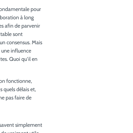
 fondamentale pour
aboration à long
es afin de parvenir
 table sont
r un consensus. Mais
s une influence
es. Quoi qu'il en
ion fonctionne,
s quels délais et,
ne pas faire de
s savent simplement