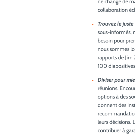
ne change de man
collaboration éc
Trouvez le juste
sous-informés, n
besoin pour pren
nous sommes lou
rapports de Jim 
100 diapositives
Diviser pour mi
réunions. Encoura
options à des sou
donnent des instr
recommandations
leurs décisions.
contribuer à gara