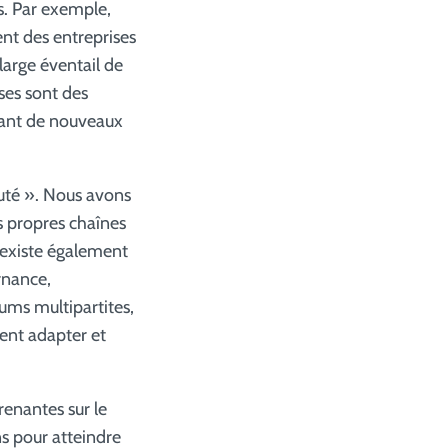
ès. Par exemple,
nt des entreprises
large éventail de
ses sont des
tant de nouveaux
uté ». Nous avons
 propres chaînes
 existe également
rnance,
rums multipartites,
ent adapter et
renantes sur le
ns pour atteindre