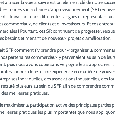
 et à tracer la voie à suivre est un élément clé de notre succ
ables rondes sur la chaîne d'approvisionnement (SR) réunisse
ents, travaillant dans différentes langues et représentant un 
s commerciaux, de clients et d'investisseurs. Et ces entrepri
rciales ! Pourtant, ces SR continuent de progresser, recru
 les besoins et menant de nouveaux projets d'amélioration.
vait SFP comment s'y prendre pour « organiser la communa
os partenaires commerciaux y parvenaient au sein de leurs
t, puis nous avons copié sans vergogne leurs approches. Il
 professionnels dotés d'une expérience en matière de gouve
prises individuelles, des associations industrielles, des fo
 recruté plusieurs au sein du SFP afin de comprendre comm
on des meilleures pratiques.
de maximiser la participation active des principales parties p
 meilleures pratiques les plus importantes que nous appliquo