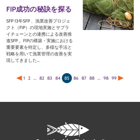
FIP成功の秘訣を探る
SFP 13年SFP 、漁業改善プロジェ
クト（FIP）の現地実施とサプラ
イチェーンとの連携による改善推
進SFP 。FIPの構築・実施における
重要要素を特定し、多様な手法と
戦略を用いて漁業管理の改善を実
現してきました…
1
2
...
82
83
84
85
86
87
88
...
98
99
前へ
次のペ