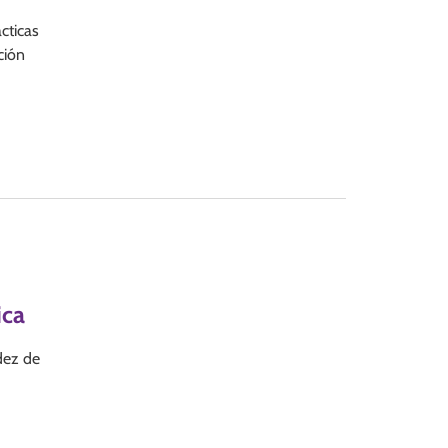
cticas
ción
ica
dez de