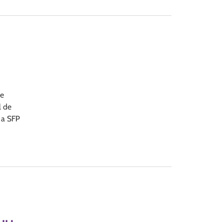
de
l de
 a SFP