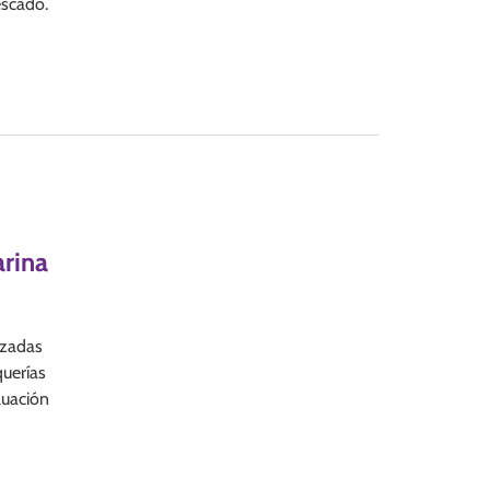
escado.
arina
izadas
querías
luación